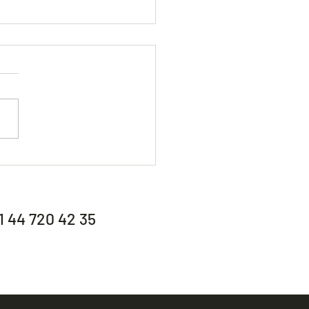
er offenen Tür im Tennisclub
attikon
1 44 720 42 35