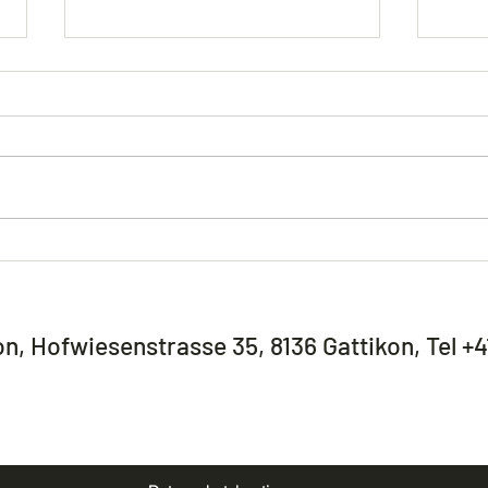
Tag der offenen Türe 2025 /
Tag d
Saisoneröffnung
Hof G
on, Hofwiesenstrasse 35, 8136 Gattikon, Tel +4