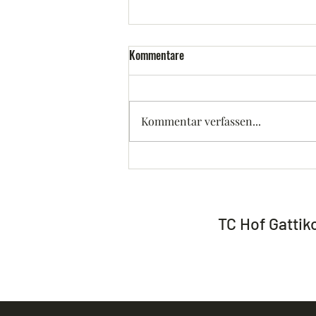
Kommentare
Kommentar verfassen...
50 Jahre Jubiläum TC Hof
Gattikon
TC Hof Gattik