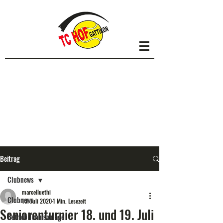
Beitrag
Clubnews
marcelluethi
Clubnews
13. Juli 2020
1 Min. Lesezeit
Seniorenturnier 18. und 19. Juli
Betrieb Tennisanlage