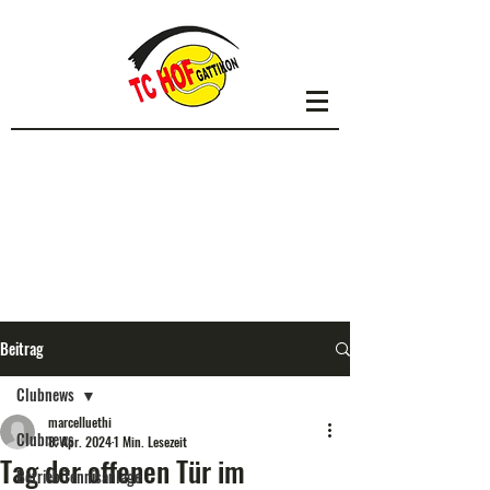
Beitrag
Clubnews
marcelluethi
Clubnews
8. Apr. 2024
1 Min. Lesezeit
Tag der offenen Tür im
Betrieb Tennisanlage